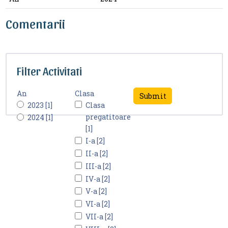
Comentarii
Filter Activitati
An
Clasa
2023 [1]
Clasa
pregatitoare
2024 [1]
[1]
I-a [2]
II-a [2]
III-a [2]
IV-a [2]
V-a [2]
VI-a [2]
VII-a [2]